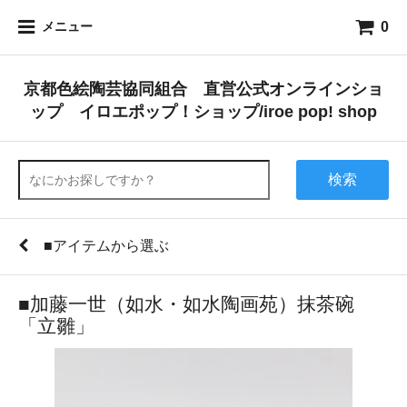
0
メニュー
京都色絵陶芸協同組合 直営公式オンラインショ
ップ イロエポップ！ショップ/iroe pop! shop
検索
■アイテムから選ぶ
■加藤一世（如水・如水陶画苑）抹茶碗
「立雛」