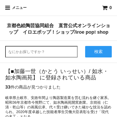
0
メニュー
京都色絵陶芸協同組合 直営公式オンラインショ
ップ イロエポップ！ショップ/iroe pop! shop
検索
【■加藤一世（かとう いっせい）/ 如水・
如水陶画苑】 に登録されている商品
33
件の商品が見つかりました
岐阜県土岐市、安政年間より陶器製造業を営む流れを継ぐ家系。
昭和36年京都市今熊野にて、如水陶画苑開窯創業。京焼祖（仁
清・乾山等）の画風伝承、代々受け継いできた確かな技法を認め
られ、2020年度卓越した技能者厚生労働大臣表彰を受け「現代
の名工」となる。