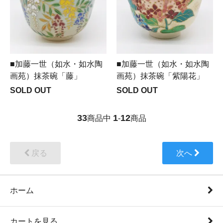
■加藤一世（如水・如水陶
■加藤一世（如水・如水陶
画苑）抹茶碗「藤」
画苑）抹茶碗「紫陽花」
SOLD OUT
SOLD OUT
33
1
12
商品中
-
商品
戻る
次へ
ホーム
カートを見る